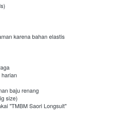
s) 
 aman karena bahan elastis
raga 
t harian 
nan baju renang 
g size) 
pakai "TMBM Saori Longsuit" 