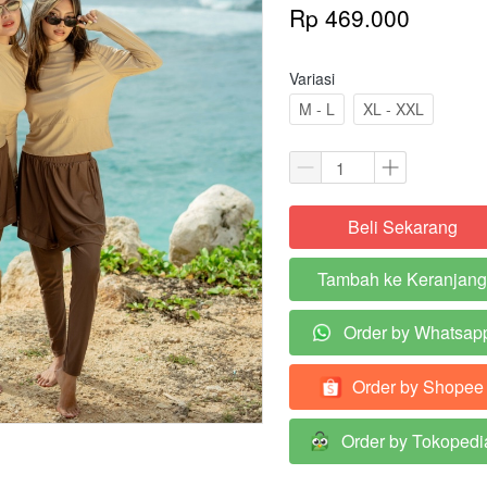
Rp 469.000
Variasi
M - L
XL - XXL
Beli Sekarang
`
Tambah ke Keranjang
`
Order by Whatsap
`
Order by Shopee
`
Order by Tokopedi
`