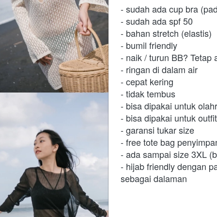
- sudah ada cup bra (pad
- sudah ada spf 50 
- bahan stretch (elastis) 
- bumil friendly 
- naik / turun BB? Tetap
- ringan di dalam air 
- cepat kering 
- tidak tembus 
- bisa dipakai untuk olah
- bisa dipakai untuk outfi
- garansi tukar size 
- free tote bag penyimpa
- ada sampai size 3XL (bi
- hijab friendly dengan 
sebagai dalaman  