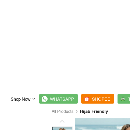
Shop Now
`
WHATSAPP
`
SHOPEE
`
Hijab Friendly
All Products