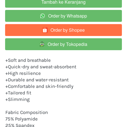
Tambah ke Keranjang
`
Order by Whatsapp
`
Order by Shopee
`
Order by Tokopedia
`
+Soft and breathable
+Quick-dry and sweat-absorbent
+High resilience
+Durable and water-resistant
+Comfortable and skin-friendly
+Tailored fit
+Slimming
Fabric Composition
75% Polyamide
25% Spandex