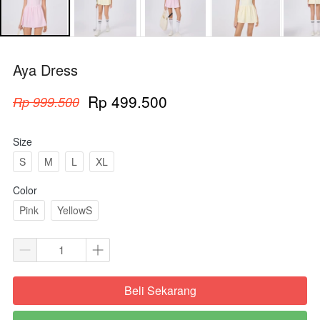
Aya Dress
Rp 499.500
Rp 999.500
Size
S
M
L
XL
Color
Pink
YellowS
Beli Sekarang
`