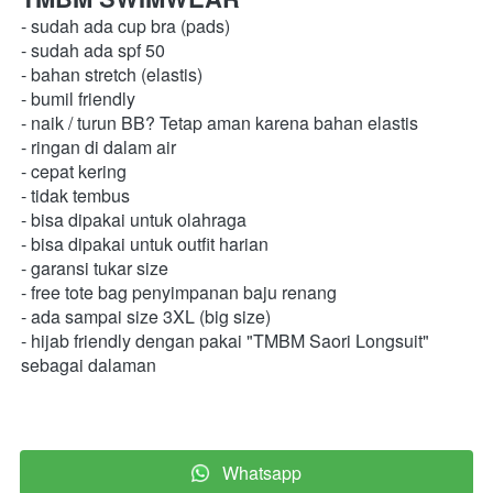
- sudah ada cup bra (pads) 
- sudah ada spf 50 
- bahan stretch (elastis) 
- bumil friendly 
- naik / turun BB? Tetap aman karena bahan elastis
- ringan di dalam air 
- cepat kering 
- tidak tembus 
- bisa dipakai untuk olahraga 
- bisa dipakai untuk outfit harian 
- garansi tukar size 
- free tote bag penyimpanan baju renang 
- ada sampai size 3XL (big size) 
- hijab friendly dengan pakai "TMBM Saori Longsuit" 
sebagai dalaman  
Whatsapp
`