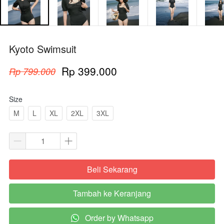
Kyoto Swimsuit
Rp 399.000
Rp 799.000
Size
M
L
XL
2XL
3XL
Beli Sekarang
`
Tambah ke Keranjang
`
Order by Whatsapp
`