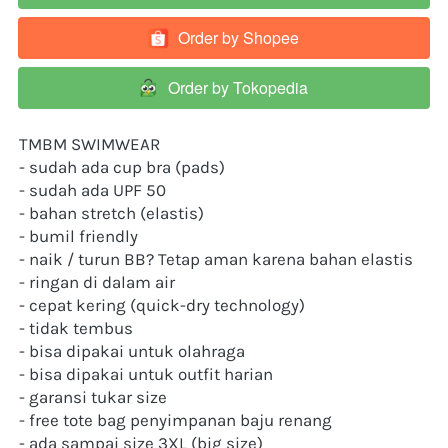
Order by Shopee
`
Order by Tokopedia
`
TMBM SWIMWEAR
- sudah ada cup bra (pads)
- sudah ada UPF 50
- bahan stretch (elastis)
- bumil friendly
- naik / turun BB? Tetap aman karena bahan elastis
- ringan di dalam air
- cepat kering (quick-dry technology)
- tidak tembus
- bisa dipakai untuk olahraga
- bisa dipakai untuk outfit harian 
- garansi tukar size
- free tote bag penyimpanan baju renang
- ada sampai size 3XL (big size)