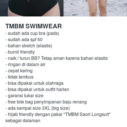
TMBM SWIMWEAR 
- sudah ada cup bra (pads) 
- sudah ada spf 50 
- bahan stretch (elastis) 
- bumil friendly 
- naik / turun BB? Tetap aman karena bahan elastis
- ringan di dalam air 
- cepat kering 
- tidak tembus 
- bisa dipakai untuk olahraga 
- bisa dipakai untuk outfit harian 
- garansi tukar size 
- free tote bag penyimpanan baju renang 
- ada sampai size 3XL (big size) 
- hijab friendly dengan pakai "TMBM Saori Longsuit" 
sebagai dalaman  