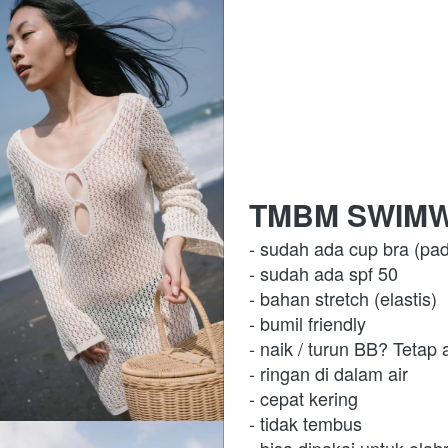
TMBM SWIM
- sudah ada cup bra (pad
- sudah ada spf 50 
- bahan stretch (elastis) 
- bumil friendly 
- naik / turun BB? Tetap
- ringan di dalam air 
- cepat kering 
- tidak tembus 