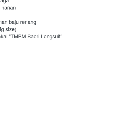
raga 
t harian 
nan baju renang 
g size) 
pakai "TMBM Saori Longsuit" 