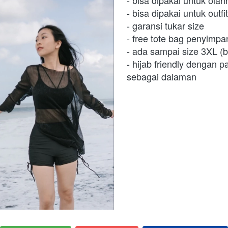
- bisa dipakai untuk olah
- bisa dipakai untuk outfi
- garansi tukar size 
- free tote bag penyimpa
- ada sampai size 3XL (bi
- hijab friendly dengan 
sebagai dalaman  