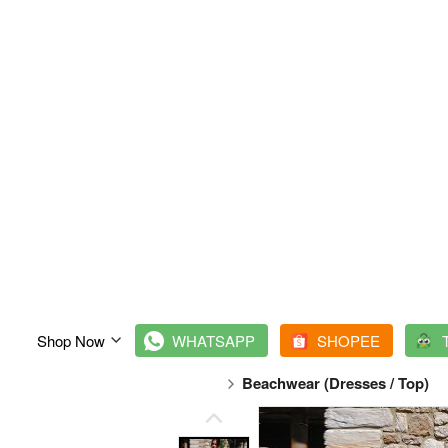
Shop Now
`
WHATSAPP
`
SHOPEE
`
Beachwear (Dresses / Top)