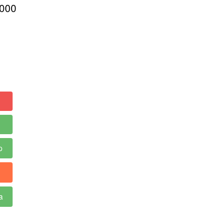
.000
p
a