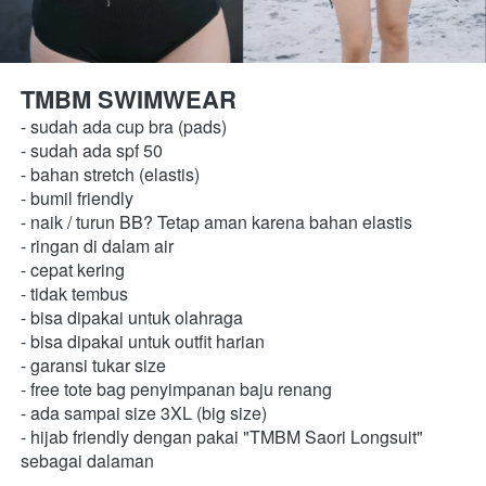
TMBM SWIMWEAR 
- sudah ada cup bra (pads) 
- sudah ada spf 50 
- bahan stretch (elastis) 
- bumil friendly 
- naik / turun BB? Tetap aman karena bahan elastis
- ringan di dalam air 
- cepat kering 
- tidak tembus 
- bisa dipakai untuk olahraga 
- bisa dipakai untuk outfit harian 
- garansi tukar size 
- free tote bag penyimpanan baju renang 
- ada sampai size 3XL (big size) 
- hijab friendly dengan pakai "TMBM Saori Longsuit" 
sebagai dalaman  