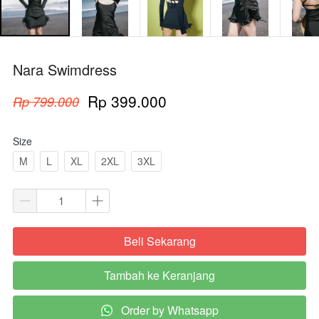
Nara Swimdress
Rp 399.000
Rp 799.000
Size
M
L
XL
2XL
3XL
Beli Sekarang
`
Tambah ke Keranjang
`
Order by Whatsapp
`