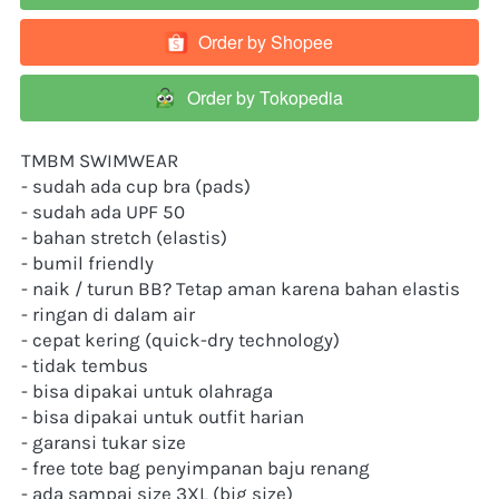
Order by Shopee
`
Order by Tokopedia
`
TMBM SWIMWEAR
- sudah ada cup bra (pads)
- sudah ada UPF 50
- bahan stretch (elastis)
- bumil friendly
- naik / turun BB? Tetap aman karena bahan elastis
- ringan di dalam air
- cepat kering (quick-dry technology)
- tidak tembus
- bisa dipakai untuk olahraga
- bisa dipakai untuk outfit harian 
- garansi tukar size
- free tote bag penyimpanan baju renang
- ada sampai size 3XL (big size)