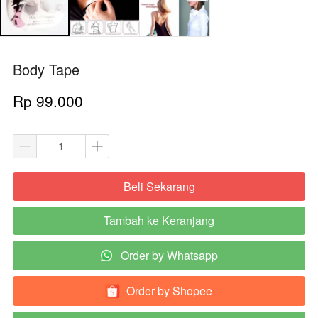
Body Tape
Rp 99.000
Beli Sekarang
`
Tambah ke Keranjang
`
Order by Whatsapp
`
Order by Shopee
`