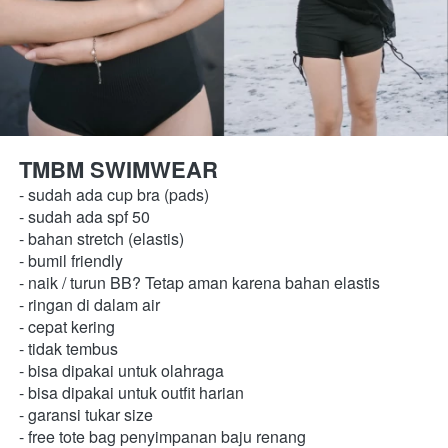
TMBM SWIMWEAR 
- sudah ada cup bra (pads) 
- sudah ada spf 50 
- bahan stretch (elastis) 
- bumil friendly 
- naik / turun BB? Tetap aman karena bahan elastis
- ringan di dalam air 
- cepat kering 
- tidak tembus 
- bisa dipakai untuk olahraga 
- bisa dipakai untuk outfit harian 
- garansi tukar size 
- free tote bag penyimpanan baju renang 