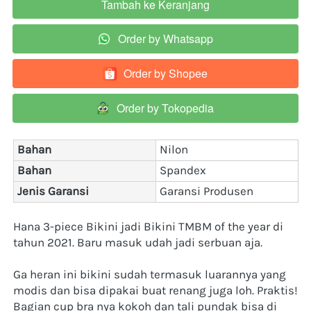
Tambah ke Keranjang
`
Order by Whatsapp
`
Order by Shopee
`
Order by Tokopedia
`
Bahan
Nilon
Bahan
Spandex
Jenis Garansi
Garansi Produsen
Hana 3-piece Bikini jadi Bikini TMBM of the year di 
tahun 2021. Baru masuk udah jadi serbuan aja.
Ga heran ini bikini sudah termasuk luarannya yang 
modis dan bisa dipakai buat renang juga loh. Praktis!
Bagian cup bra nya kokoh dan tali pundak bisa di 