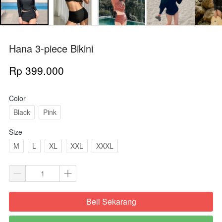
Hana 3-piece Bikini
Rp 399.000
Color
Black
Pink
Size
M
L
XL
XXL
XXXL
Beli Sekarang
`