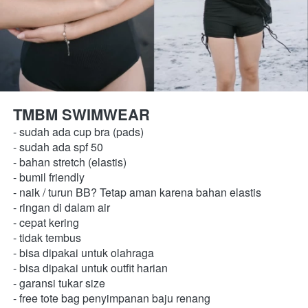
TMBM SWIMWEAR 
- sudah ada cup bra (pads) 
- sudah ada spf 50 
- bahan stretch (elastis) 
- bumil friendly 
- naik / turun BB? Tetap aman karena bahan elastis
- ringan di dalam air 
- cepat kering 
- tidak tembus 
- bisa dipakai untuk olahraga 
- bisa dipakai untuk outfit harian 
- garansi tukar size 
- free tote bag penyimpanan baju renang 