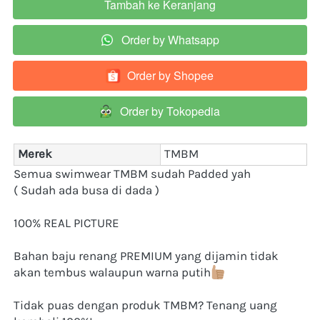
Tambah ke Keranjang
`
Order by Whatsapp
`
Order by Shopee
`
Order by Tokopedia
`
Merek
TMBM
Semua swimwear TMBM sudah Padded yah
( Sudah ada busa di dada )
100% REAL PICTURE
Bahan baju renang PREMIUM yang dijamin tidak 
akan tembus walaupun warna putih
Tidak puas dengan produk TMBM? Tenang uang 