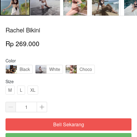
Rachel Bikini
Rp 269.000
Color
Black
White
Choco
Size
M
L
XL
Beli Sekarang
`