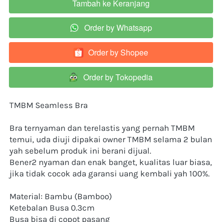
Tambah ke Keranjang
`
Order by Whatsapp
`
Order by Shopee
`
Order by Tokopedia
`
TMBM Seamless Bra
Bra ternyaman dan terelastis yang pernah TMBM 
temui, uda diuji dipakai owner TMBM selama 2 bulan 
yah sebelum produk ini berani dijual.
Bener2 nyaman dan enak banget, kualitas luar biasa, 
jika tidak cocok ada garansi uang kembali yah 100%.
Material: Bambu (Bamboo)
Ketebalan Busa 0.3cm
Busa bisa di copot pasang