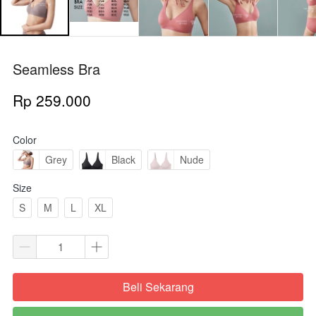
Seamless Bra
Rp 259.000
Color
Grey
Black
Nude
Size
S
M
L
XL
Beli Sekarang
`